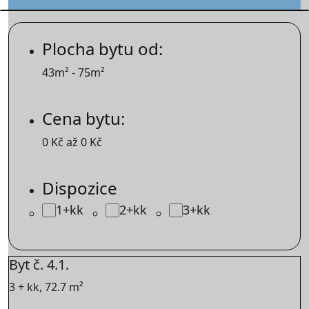
Plocha bytu od:
43
m²
-
75
m²
Cena bytu:
0
Kč
až
0
Kč
Dispozice
1+kk
2+kk
3+kk
Byt č. 4.1.
3 + kk, 72.7 m²