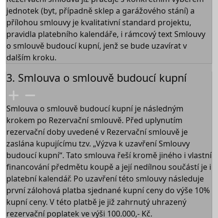
jednotek (byt, případně sklep a garážového stání) a
přílohou smlouvy je kvalitativní standard projektu,
pravidla platebního kalendáře, i rámcový text Smlouvy
o smlouvě budoucí kupní, jenž se bude uzavírat v
dalším kroku.
3. Smlouva o smlouvě budoucí kupní
Smlouva o smlouvě budoucí kupní je následným
krokem po Rezervační smlouvě. Před uplynutím
rezervační doby uvedené v Rezervační smlouvě je
zaslána kupujícímu tzv. „Výzva k uzavření Smlouvy
budoucí kupní“. Tato smlouva řeší kromě jiného i vlastní
financování předmětu koupě a její nedílnou součástí je i
platební kalendář. Po uzavření této smlouvy následuje
první zálohová platba sjednané kupní ceny do výše 10%
kupní ceny. V této platbě je již zahrnutý uhrazený
rezervační poplatek ve výši 100.000,- Kč.