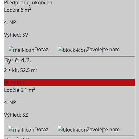
Předprodej ukončen
Lodžie 6 m²
4. NP
Výhled: SV
Dotaz
Zavolejte nám
Byt č. 4.2.
2 + kk, 52.5 m²
Prodáno
Lodžie 5.1 m²
4. NP
Výhled: SZ
Dotaz
Zavolejte nám