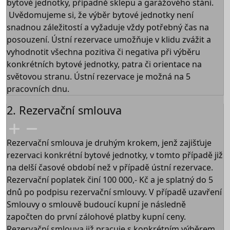
bytové jednotky, případně sklepu a garážového stání.
Uvědomujeme si, že výběr bytové jednotky není
snadnou záležitostí a vyžaduje vždy potřebný čas na
posouzení. Ústní rezervace umožňuje v klidu zvážit a
vyhodnotit všechna pozitiva či negativa při výběru
konkrétních bytové jednotky, patra či orientace na
světovou stranu. Ústní rezervace je možná na 5
pracovních dnu.
2. Rezervační smlouva
Rezervační smlouva je druhým krokem, jenž zajišťuje
rezervaci konkrétní bytové jednotky, v tomto případě již
na delší časové období než v případě ústní rezervace.
Rezervační poplatek činí 100 000,- Kč a je splatný do 5
dnů po podpisu rezervační smlouvy. V případě uzavření
Smlouvy o smlouvě budoucí kupní je následně
započten do první zálohové platby kupní ceny.
Rezervační smlouva již pracuje s konkrétním výběrem