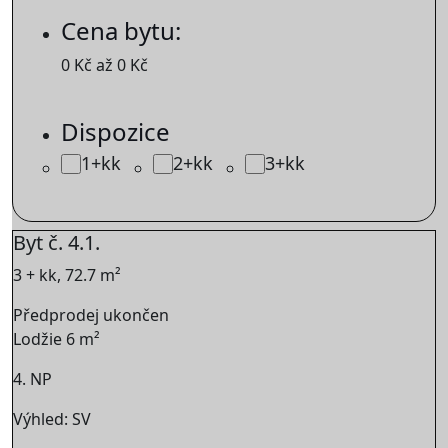
Cena bytu:
0
Kč
až
0
Kč
Dispozice
1+kk
2+kk
3+kk
Byt č. 4.1.
3 + kk, 72.7 m²
Předprodej ukončen
Lodžie 6 m²
4. NP
Výhled: SV