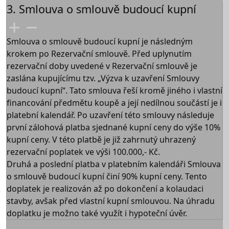
3. Smlouva o smlouvě budoucí kupní
Smlouva o smlouvě budoucí kupní je následným
krokem po Rezervační smlouvě. Před uplynutím
rezervační doby uvedené v Rezervační smlouvě je
zaslána kupujícímu tzv. „Výzva k uzavření Smlouvy
budoucí kupní“. Tato smlouva řeší kromě jiného i vlastní
financování předmětu koupě a její nedílnou součástí je i
platební kalendář. Po uzavření této smlouvy následuje
první zálohová platba sjednané kupní ceny do výše 10%
kupní ceny. V této platbě je již zahrnutý uhrazený
rezervační poplatek ve výši 100.000,- Kč.
Druhá a poslední platba v platebním kalendáři Smlouva
o smlouvě budoucí kupní činí 90% kupní ceny. Tento
doplatek je realizován až po dokončení a kolaudaci
stavby, avšak před vlastní kupní smlouvou. Na úhradu
doplatku je možno také využít i hypoteční úvěr.