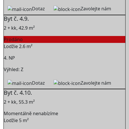
Dotaz
Zavolejte nám
Byt č. 4.9.
2 + kk, 42.9 m²
Prodáno
Lodžie 2.6 m²
4. NP
Výhled: Z
Dotaz
Zavolejte nám
Byt č. 4.10.
2 + kk, 55.3 m²
Momentálně nenabízíme
Lodžie 5 m²